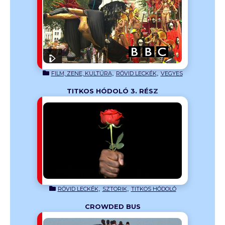
világ egyik
 A tömeget
orítani a
,
,
FILM, ZENE, KULTÚRA
RÖVID LECKÉK
VEGYES
TITKOS HÓDOLÓ 3. RÉSZ
izódjában
 bátorítsa
létét. Sophie
t ebben a
,
,
RÖVID LECKÉK
SZTORIK
TITKOS HÓDOLÓ
CROWDED BUS