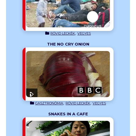
ból érkező
aza a
,
RÖVID LECKÉK
VEGYES
THE NO CRY ONION
earning
 farmer
 ríkat meg.
,
,
GASZTRONÓMIA
RÖVID LECKÉK
VEGYES
SNAKES IN A CAFE
earning