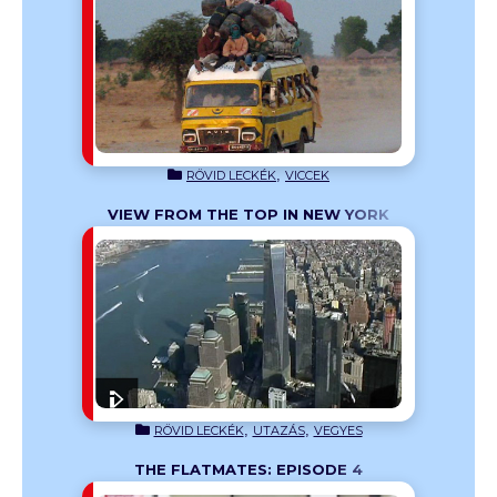
el!
,
RÖVID LECKÉK
VICCEK
VIEW FROM THE TOP IN NEW YORK
earning
tes út alatt
tünk.
,
,
RÖVID LECKÉK
UTAZÁS
VEGYES
THE FLATMATES: EPISODE 4