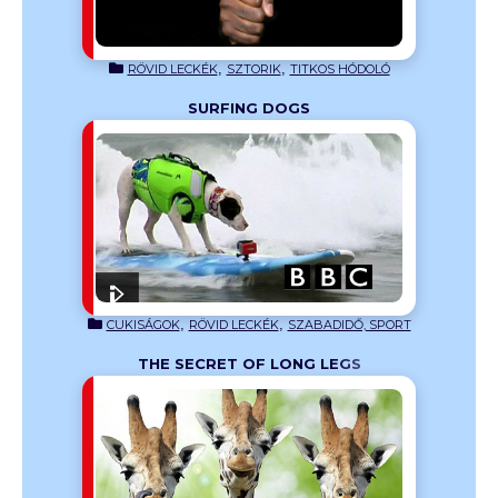
,
,
RÖVID LECKÉK
SZTORIK
TITKOS HÓDOLÓ
SURFING DOGS
earning
 gazdájukat
 volt.
,
,
CUKISÁGOK
RÖVID LECKÉK
SZABADIDŐ, SPORT
THE SECRET OF LONG LEGS
earning
z közeli
 kedvéért?