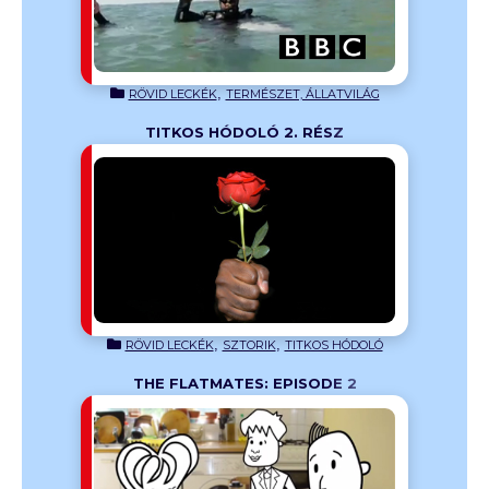
,
RÖVID LECKÉK
TERMÉSZET, ÁLLATVILÁG
TITKOS HÓDOLÓ 2. RÉSZ
észében
y titkos
 próbál
l kilétét ez
,
,
RÖVID LECKÉK
SZTORIK
TITKOS HÓDOLÓ
THE FLATMATES: EPISODE 2
English
o? És még