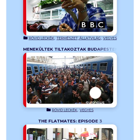
Tokióban
,
,
RÖVID LECKÉK
TERMÉSZET, ÁLLATVILÁG
VEGYES
MENEKÜLTEK TILTAKOZTAK BUDAPESTEN
újraindult a
eleti
írokkal és
letbe,
,
RÖVID LECKÉK
VEGYES
THE FLATMATES: EPISODE 3