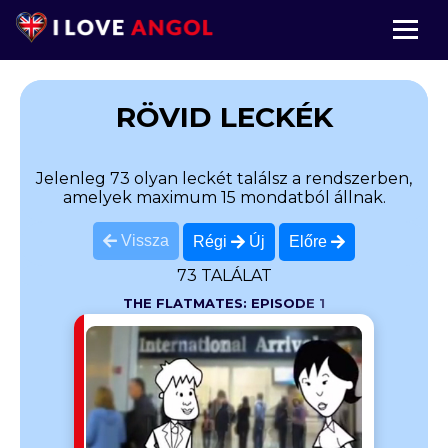
RÖVID LECKÉK
Jelenleg 73 olyan leckét találsz a rendszerben,
amelyek maximum 15 mondatból állnak.
Vissza
Régi
Új
Előre
73 TALÁLAT
THE FLATMATES: EPISODE 1
g English
? He is like
tt? Most