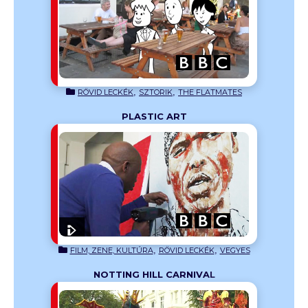
 English
lgetés
,
,
RÖVID LECKÉK
SZTORIK
THE FLATMATES
PLASTIC ART
earning
szedi össze
,
,
FILM, ZENE, KULTÚRA
RÖVID LECKÉK
VEGYES
NOTTING HILL CARNIVAL
earning