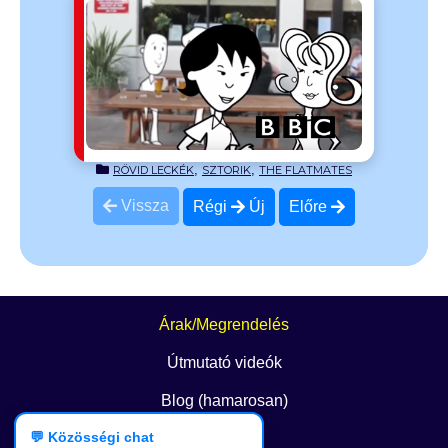
g English
albe?
,
,
RÖVID LECKÉK
SZTORIK
THE FLATMATES
Vissza
Régi
Új
Előre
Árak/Megrendelés
Útmutató videók
Blog (hamarosan)
💬 Közösségi chat
GYIK