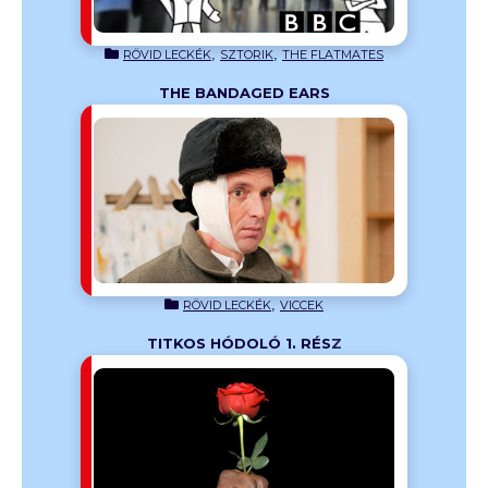
,
,
RÖVID LECKÉK
SZTORIK
THE FLATMATES
THE BANDAGED EARS
el!
,
RÖVID LECKÉK
VICCEK
TITKOS HÓDOLÓ 1. RÉSZ
atal hölgy
s volt már
ltál oda
i az iránta
munkahelyi
yúlra nem