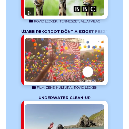
,
RÖVID LECKÉK
TERMÉSZET, ÁLLATVILÁG
ÚJABB REKORDOT DÖNT A SZIGET FESZTIVÁL?
, hogy idén
a legjobb
,
FILM, ZENE, KULTÚRA
RÖVID LECKÉK
UNDERWATER CLEAN-UP
earning
illió tonna
att.