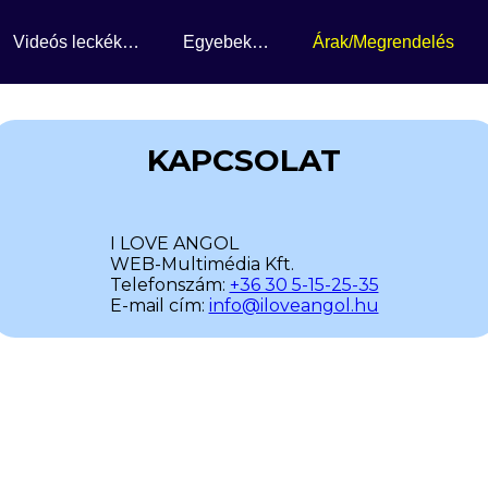
Videós leckék…
Egyebek…
Árak/Megrendelés
KAPCSOLAT
I LOVE ANGOL
WEB-Multimédia Kft.
Telefonszám:
+36 30 5-15-25-35
E-mail cím:
info@iloveangol.hu