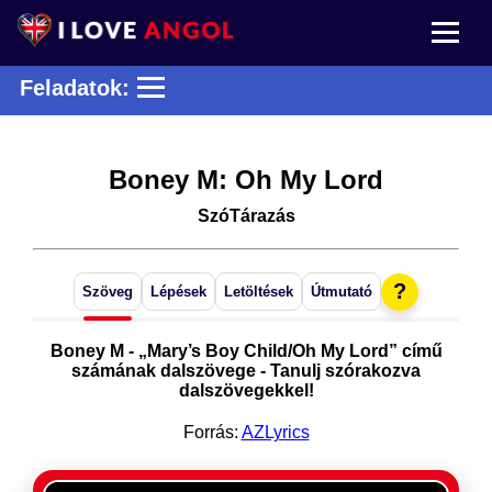
Feladatok:
Boney M: Oh My Lord
SzóTárazás
?
Szöveg
Lépések
Letöltések
Útmutató
Boney M - „Mary’s Boy Child/Oh My Lord” című
számának dalszövege - Tanulj szórakozva
dalszövegekkel!
Forrás:
AZLyrics