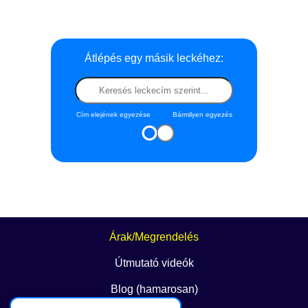
Átlépés egy másik leckéhez:
Cím elejének egyezése
Bármilyen egyezés
Árak/Megrendelés
Útmutató videók
Blog (hamarosan)