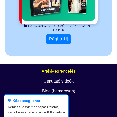
 fogadtatást
,
,
DALSZÖVEGEK
HOSSZÚ LECKÉK
INGYENES
LECKÉK
Régi
Új
Árak/Megrendelés
Útmutató videók
Blog (hamarosan)
💬 Közösségi chat
GYIK
Kérdezz, ossz meg tapasztalatot,
Kapcsolat
vagy keress tanulópartnert! Kattints a