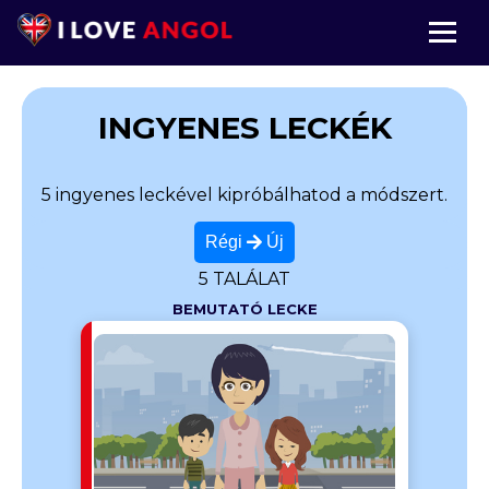
INGYENES LECKÉK
5 ingyenes leckével kipróbálhatod a módszert.
Régi
Új
5 TALÁLAT
BEMUTATÓ LECKE
kezdő és
 hogy
 tanulni.