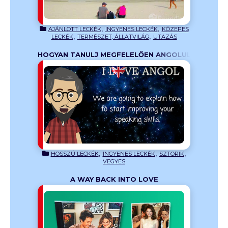
,
,
AJÁNLOTT LECKÉK
INGYENES LECKÉK
KÖZEPES
,
,
LECKÉK
TERMÉSZET, ÁLLATVILÁG
UTAZÁS
HOGYAN TANULJ MEGFELELŐEN ANGOLUL?
udhatod, mi
len módja.
ső leckét,
ódszer
,
,
,
HOSSZÚ LECKÉK
INGYENES LECKÉK
SZTORIK
VEGYES
A WAY BACK INTO LOVE
Back Into
 a dalt „A
gjátékban
A film mind