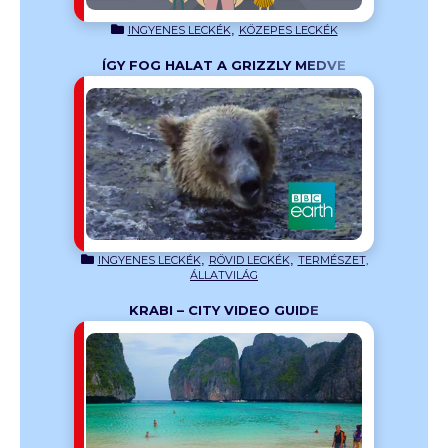
,
INGYENES LECKÉK
KÖZEPES LECKÉK
ÍGY FOG HALAT A GRIZZLY MEDVE
, minthogy
,
,
INGYENES LECKÉK
RÖVID LECKÉK
TERMÉSZET,
ÁLLATVILÁG
KRABI – CITY VIDEO GUIDE
edia
ható és az
őhelyeként
pihenésre
keresel a
sztás.